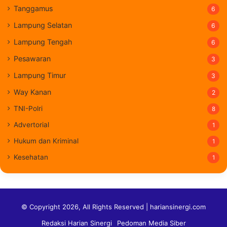
Tanggamus
6
Lampung Selatan
6
Lampung Tengah
6
Pesawaran
3
Lampung Timur
3
Way Kanan
2
TNI-Polri
8
Advertorial
1
Hukum dan Kriminal
1
Kesehatan
1
© Copyright 2026, All Rights Reserved | hariansinergi.com
Redaksi Harian Sinergi
Pedoman Media Siber