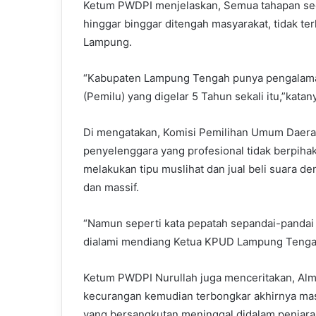
Ketum PWDPI menjelaskan, Semua tahapan sed
hinggar binggar ditengah masyarakat, tidak t
Lampung.
“Kabupaten Lampung Tengah punya pengalama
(Pemilu) yang digelar 5 Tahun sekali itu,”katan
Di mengatakan, Komisi Pemilihan Umum Daer
penyelenggara yang profesional tidak berpiha
melakukan tipu muslihat dan jual beli suara d
dan massif.
“Namun seperti kata pepatah sepandai-pandai tu
dialami mendiang Ketua KPUD Lampung Tengah
Ketum PWDPI Nurullah juga menceritakan, A
kecurangan kemudian terbongkar akhirnya mas
yang bersangkutan meninggal didalam penjar