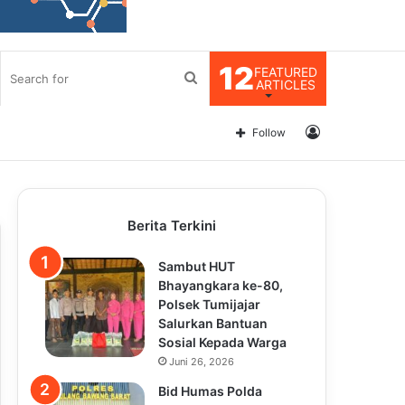
12
FEATURED
Search
ARTICLES
for
Log
Follow
In
Berita Terkini
Sambut HUT
Bhayangkara ke-80,
Polsek Tumijajar
Salurkan Bantuan
Sosial Kepada Warga
Juni 26, 2026
Bid Humas Polda