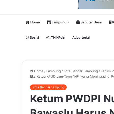
Home
Lampung
Seputar Desa
K
Sosial
TNI-Polri
Advertorial
Home
/
Lampung
/
Kota Bandar Lampung
/
Ketum PW
Eks Ketua KPUD Lam-Teng “HF” yang Meninggal di P
Kota Bandar Lampung
Ketum PWDPI Nu
Bawaslu Harus N