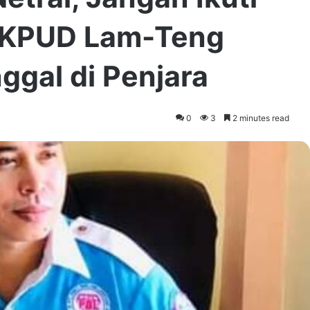
a KPUD Lam-Teng
ggal di Penjara
0
3
2 minutes read