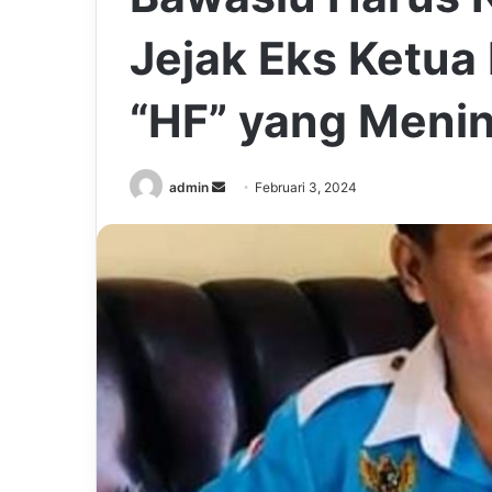
Jejak Eks Ketu
“HF” yang Menin
Send
admin
Februari 3, 2024
an
email