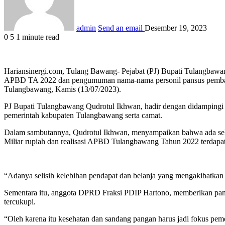
admin
Send an email
Desember 19, 2023
0
5
1 minute read
Hariansinergi.com, Tulang Bawang- Pejabat (PJ) Bupati Tulangbawang
APBD TA 2022 dan pengumuman nama-nama personil pansus pembah
Tulangbawang, Kamis (13/07/2023).
PJ Bupati Tulangbawang Qudrotul Ikhwan, hadir dengan didampingi ol
pemerintah kabupaten Tulangbawang serta camat.
Dalam sambutannya, Qudrotul Ikhwan, menyampaikan bahwa ada selisih k
Miliar rupiah dan realisasi APBD Tulangbawang Tahun 2022 terdapat d
“Adanya selisih kelebihan pendapat dan belanja yang mengakibatkan 
Sementara itu, anggota DPRD Fraksi PDIP Hartono, memberikan pan
tercukupi.
“Oleh karena itu kesehatan dan sandang pangan harus jadi fokus pem