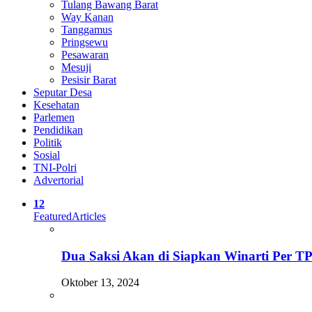
Tulang Bawang Barat
Way Kanan
Tanggamus
Pringsewu
Pesawaran
Mesuji
Pesisir Barat
Seputar Desa
Kesehatan
Parlemen
Pendidikan
Politik
Sosial
TNI-Polri
Advertorial
12
Featured
Articles
Dua Saksi Akan di Siapkan Winarti Per 
Oktober 13, 2024