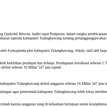
 Qudrotul Ikhwan, hadiri rapat Paripurna, dalam rangka pembicaraan 
asan raperda kabupaten Tulangbawang tentang pertanggungjawaban 
eh Forkopimda plus kabupaten Tulangbawang, Sekda, staff ahli bupati,
elebihan pendapat dan belanja. Pendapatan terealisasi sebesar 1 Trili
efisit sebesar 16 Miliar 547 juta rupiah
kabupaten Tulangbawang defisit anggaran sebesar 16 Miliar 547 juta r
dangan agar pemerintah kabupaten Tulangbawang lebih fokus memben
erintah karena anggaran yang di keluarkan bertujuan untuk kesejahte