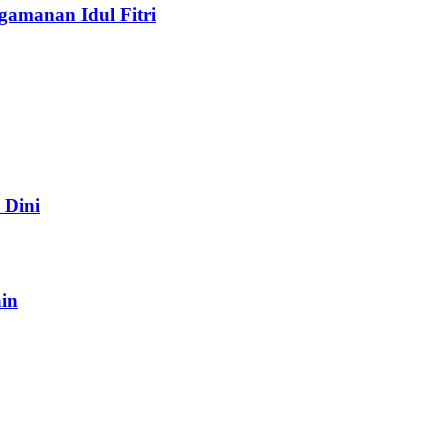
gamanan Idul Fitri
 Dini
in