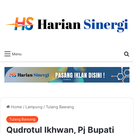
S
Menu
fo
Home
/
Lampung
/
Tulang Bawang
Tulang Bawang
Qudrotul Ikhwan, Pj Bupati