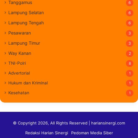
Tanggamus
6
Lampung Selatan
6
Lampung Tengah
6
Pesawaran
3
Lampung Timur
3
Way Kanan
2
TNI-Polri
8
Advertorial
1
Hukum dan Kriminal
1
Kesehatan
1
© Copyright 2026, All Rights Reserved | hariansinergi.com
Redaksi Harian Sinergi
Pedoman Media Siber