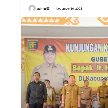
Send
admin
November 16, 2023
an
email