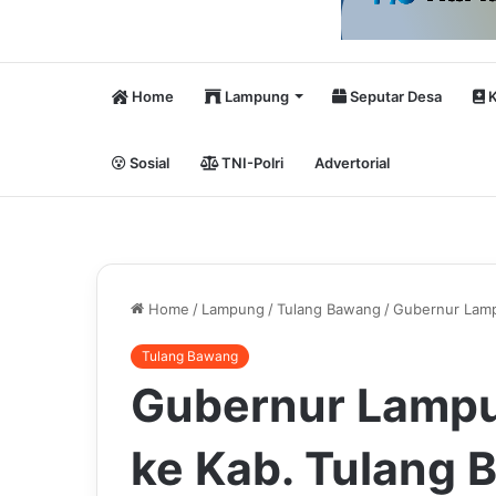
Home
Lampung
Seputar Desa
K
Sosial
TNI-Polri
Advertorial
Home
/
Lampung
/
Tulang Bawang
/
Gubernur Lamp
Tulang Bawang
Gubernur Lampu
ke Kab. Tulang