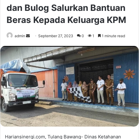
dan Bulog Salurkan Bantuan
Beras Kepada Keluarga KPM
Send
admin
September 27, 2023
0
1
1 minute read
an
email
Hariansinergi.com, Tulang Bawang- Dinas Ketahanan