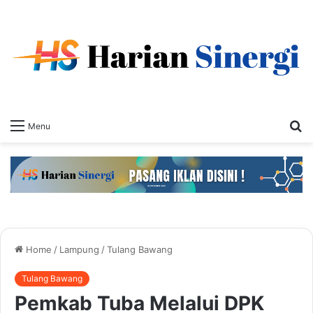
S
Menu
fo
Home
/
Lampung
/
Tulang Bawang
Tulang Bawang
Pemkab Tuba Melalui DPK