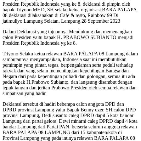
Presiden Republik Indonesia yang ke 8, deklarasi di pimpin oleh
bapak Triyono MHD, SH selaku ketua organisasi BARA PALAPA
08 deklarasi dilaksanakan di Cafe & resto, Rainbow 99 Di
jatimuliyo Lampung Selatan, Lampung.28 September 2023
Dalam Deklarasi yang tujuannya Mendukung dan memenangkan
calon Presiden yaitu bapak H. PRABOWO SUBIANTO menjadi
Presiden Republik Indonesia yg ke 8.
Triyono Selaku ketua relawan BARA PALAPA 08 Lampung dalam
sambutannya menyampaikan, Indonesia saat ini membutuhkan
pemimpin yang pintar, tegas, berpengalaman serta peduli terhadap
rakyak dan yang selalu mementingkan kepentingan Bangsa dan
Negara dari pada kepentingan pribadi dan golongan, semua itu ada
pada bapak H.Prabowo Subianto, dan langsung disambut dengan
tepuk tangan dan jeritan Prabowo Presiden oleh semua relawan dan
simpatisan yang hadir.
Deklarasi tersebut di hadiri beberapa calon anggota DPD dan
DPRD provinsi Lampung yaitu Bapak Benny uzer, SH calon DPD
provinsi Lampung, Dedi susanto caleg DPRD dapil 5 kota bandar
Lampung dari partai gelora, Dewi minarni caleg DPRD dapil 4 kota
bandar Lampung dari Partai PAN, berserta seluruh anggota relawan
BARA PALAPA 08 LAMPUNG dari 15 kabupaten/kota di
Provinsi Lampung yang pada intinya relawan BARA PALAPA 08