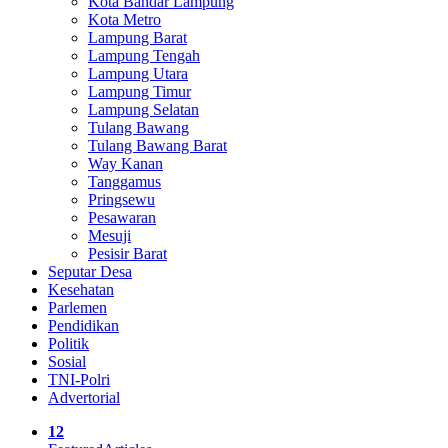
Kota Bandar Lampung
Kota Metro
Lampung Barat
Lampung Tengah
Lampung Utara
Lampung Timur
Lampung Selatan
Tulang Bawang
Tulang Bawang Barat
Way Kanan
Tanggamus
Pringsewu
Pesawaran
Mesuji
Pesisir Barat
Seputar Desa
Kesehatan
Parlemen
Pendidikan
Politik
Sosial
TNI-Polri
Advertorial
12