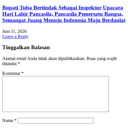
Bupati Tuba Bertindak Sebagai Inspektur Upacara
Hari Lahir Pancasila, Pancasila Pemersatu Bangsa,
Semangat Juang Menuju Indonesia Maju Berdaulat
Juni 11, 2026
Leave a Reply
Tinggalkan Balasan
Alamat email Anda tidak akan dipublikasikan.
Ruas yang wajib
ditandai
*
Komentar
*
Nama
*