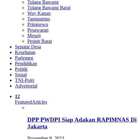
Tulang Bawang
Tulang Bawang Barat
Way Kanan
Tanggamus
Pringsewu
Pesawaran
Mesuji
Pesisir Barat
Seputar Desa
Kesehatan
Parlemen
Pendidikan
Politik
Sosial
TNI-Polri
Advertorial
12
Featured
Articles
DPP PWDPI Siap Adakan RAPIMNAS Di
Jakarta
November 9, 2023