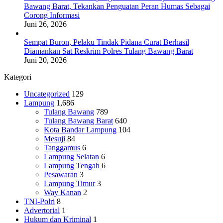
Bawang Barat, Tekankan Penguatan Peran Humas Sebagai
Corong Informasi
Juni 26, 2026
Sempat Buron, Pelaku Tindak Pidana Curat Berhasil
Diamankan Sat Reskrim Polres Tulang Bawang Barat
Juni 20, 2026
Kategori
Uncategorized
129
Lampung
1,686
Tulang Bawang
789
Tulang Bawang Barat
640
Kota Bandar Lampung
104
Mesuji
84
Tanggamus
6
Lampung Selatan
6
Lampung Tengah
6
Pesawaran
3
Lampung Timur
3
Way Kanan
2
TNI-Polri
8
Advertorial
1
Hukum dan Kriminal
1