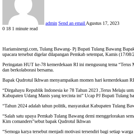
admin
Send an email
Agustus 17, 2023
0
18
1 minute read
Hariansinergi.com, Tulang Bawang- Pj Bupati Tulang Bawang Bapa
upacara tersebut digelar dilapangan Pemkab setempat, Kamis (17/08/
Peringatan HUT ke-78 kemerdekaan RI ini mengusung tema “Terus M
dan berkolaborasi bersama.
Bapak Qudrotul Ikhwan menyampaikan momen hari kemerdekaan RI 17 
“Dirgahayu Republik Indonesia ke 78 Tahun 2023 ,Terus Melaju unt
Kabupaten Udang Manis yang tercinta ini” Ucap PJ Bupati Tulang 
“Tahun 2024 adalah tahun politik, masyarakat Kabupaten Tulang Baw
“Salah satu upaya Pemkab Tulang Bawang demi menggelorakan seman
Kim comanders”sebut bapak Qudrotul Ikhwan
“Semoga karya tersebut menjadi motivasi tersendiri bagi setiap wa