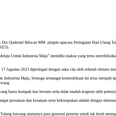
k Drs Qudrotul Ikhwan MM pimpin upacara Peringatan Hari Ulang T
2023).
elaju Untuk Indonesia Maju” memiliki makna yang terus merefleksik
Agustus 2023 diperingati dengan suka cita oleh seluruh elemen mas
uk Indonesia Maju, Semoga semangat kemerdekaan ini terus menjadi s
bawang
ang harus kompak dan bersatu serta tidak mudah tergerus oleh potens
gat persatuan dan kesatuan serta kekompakan adalah dengan meloun
rga Tulang bawang utamanya para generasi penerus untuk tak henti mem