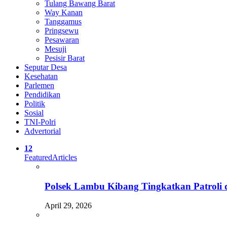
Tulang Bawang Barat
Way Kanan
Tanggamus
Pringsewu
Pesawaran
Mesuji
Pesisir Barat
Seputar Desa
Kesehatan
Parlemen
Pendidikan
Politik
Sosial
TNI-Polri
Advertorial
12
Featured
Articles
Polsek Lambu Kibang Tingkatkan Patroli d
April 29, 2026