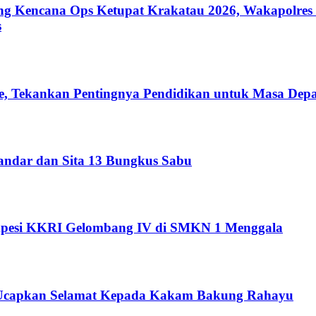
ung Kencana Ops Ketupat Krakatau 2026, Wakapolre
s
e, Tekankan Pentingnya Pendidikan untuk Masa Dep
andar dan Sita 13 Bungkus Sabu
ikpesi KKRI Gelombang IV di SMKN 1 Menggala
capkan Selamat Kepada Kakam Bakung Rahayu