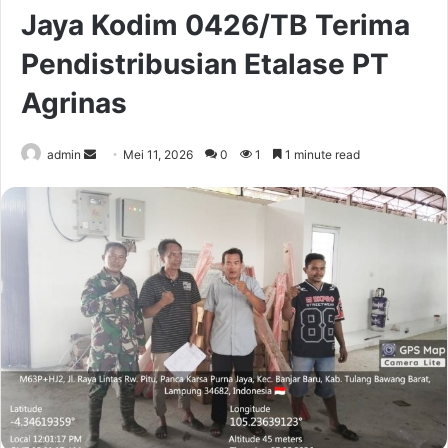
Jaya Kodim 0426/TB Terima
Pendistribusian Etalase PT
Agrinas
Send
admin
Mei 11, 2026
0
1
1 minute read
an
email