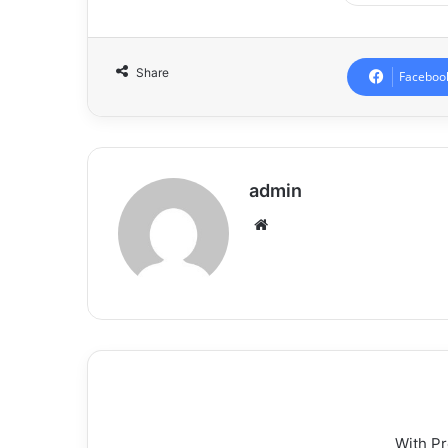
Share
Faceboo
admin
Website
With P