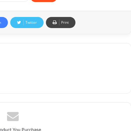
k
Twitter
Print
roduct You Purchase