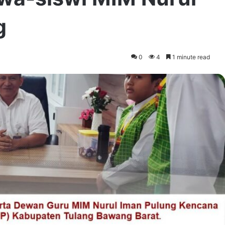
g
0
4
1 minute read