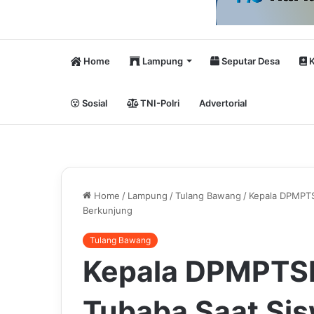
Home
Lampung
Seputar Desa
K
Sosial
TNI-Polri
Advertorial
Home
/
Lampung
/
Tulang Bawang
/
Kepala DPMPTS
Berkunjung
Tulang Bawang
Kepala DPMPTS
Tubaba Saat Sis