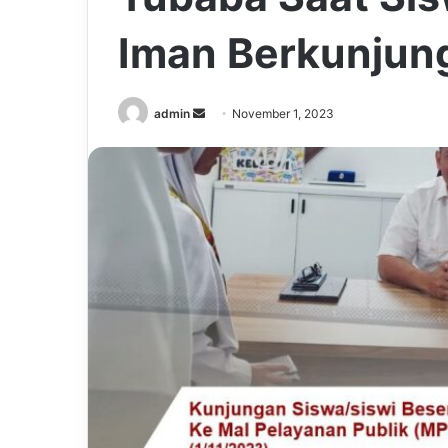
Iman Berkunjun
Send
admin
November 1, 2023
an
email