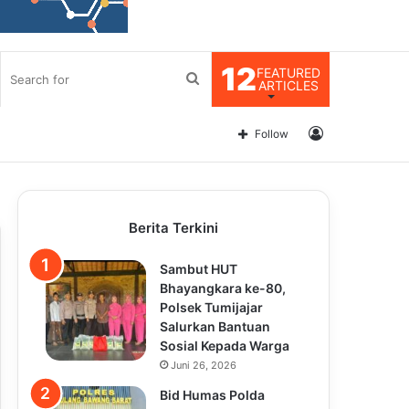
12
FEATURED
Search
ARTICLES
for
Log
Follow
In
Berita Terkini
Sambut HUT
Bhayangkara ke-80,
Polsek Tumijajar
Salurkan Bantuan
Sosial Kepada Warga
Juni 26, 2026
Bid Humas Polda