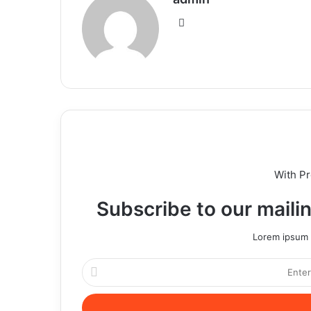
Website
With P
Subscribe to our mailin
Lorem ipsum d
Enter
your
Email
address