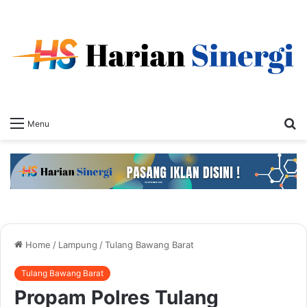
S
Menu
fo
Home
/
Lampung
/
Tulang Bawang Barat
Tulang Bawang Barat
Propam Polres Tulang