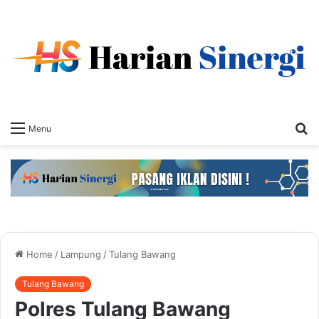
S
Menu
fo
Home
/
Lampung
/
Tulang Bawang
Tulang Bawang
Polres Tulang Bawang