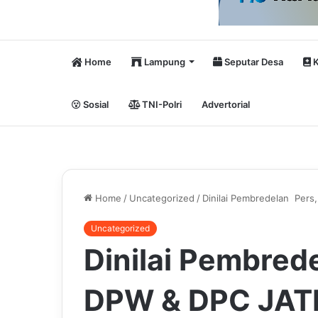
Home
Lampung
Seputar Desa
K
Sosial
TNI-Polri
Advertorial
Home
/
Uncategorized
/
Dinilai Pembredelan Pers
Uncategorized
Dinilai Pembred
DPW & DPC JATI