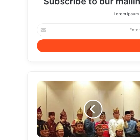
Subscribe to our mailin
Lorem ipsum d
Enter
your
Email
address