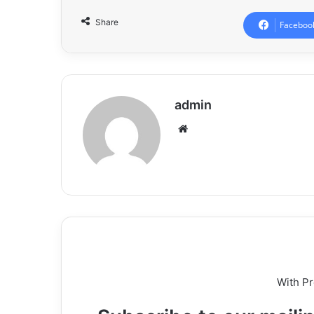
Share
Faceboo
admin
Website
With P