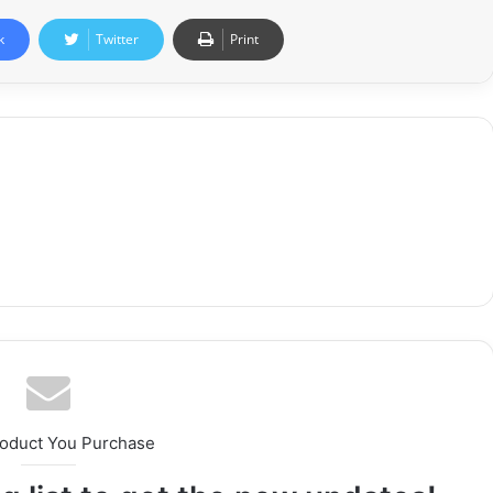
k
Twitter
Print
roduct You Purchase