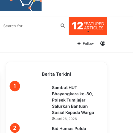
12
FEATURED
Search
ARTICLES
for
Log
Follow
In
Berita Terkini
Sambut HUT
Bhayangkara ke-80,
Polsek Tumijajar
Salurkan Bantuan
Sosial Kepada Warga
Juni 26, 2026
Bid Humas Polda