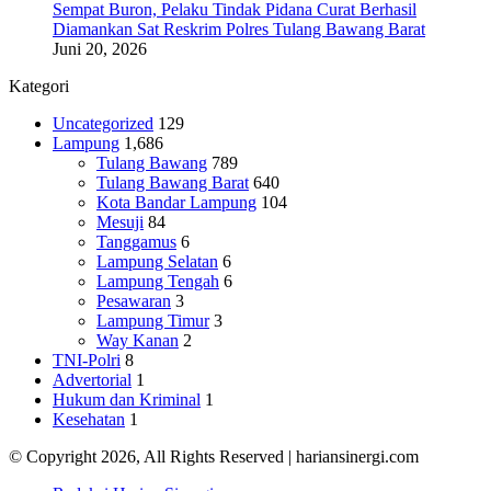
Sempat Buron, Pelaku Tindak Pidana Curat Berhasil
Diamankan Sat Reskrim Polres Tulang Bawang Barat
Juni 20, 2026
Kategori
Uncategorized
129
Lampung
1,686
Tulang Bawang
789
Tulang Bawang Barat
640
Kota Bandar Lampung
104
Mesuji
84
Tanggamus
6
Lampung Selatan
6
Lampung Tengah
6
Pesawaran
3
Lampung Timur
3
Way Kanan
2
TNI-Polri
8
Advertorial
1
Hukum dan Kriminal
1
Kesehatan
1
© Copyright 2026, All Rights Reserved | hariansinergi.com