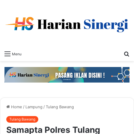
S
Menu
fo
Home
/
Lampung
/
Tulang Bawang
Tulang Bawang
Samapta Polres Tulang