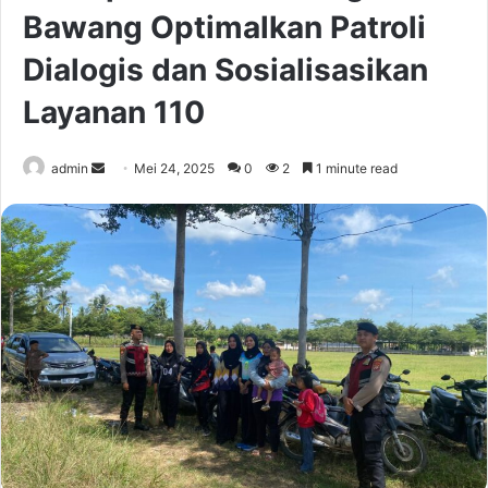
Bawang Optimalkan Patroli
Dialogis dan Sosialisasikan
Layanan 110
Send
admin
Mei 24, 2025
0
2
1 minute read
an
email