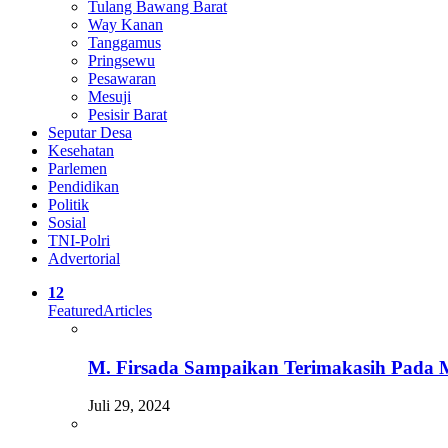
Tulang Bawang Barat
Way Kanan
Tanggamus
Pringsewu
Pesawaran
Mesuji
Pesisir Barat
Seputar Desa
Kesehatan
Parlemen
Pendidikan
Politik
Sosial
TNI-Polri
Advertorial
12
Featured
Articles
M. Firsada Sampaikan Terimakasih Pada
Juli 29, 2024