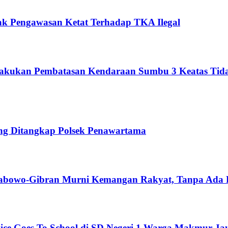
sak Pengawasan Ketat Terhadap TKA Ilegal
rlakukan Pembatasan Kendaraan Sumbu 3 Keatas Tida
ung Ditangkap Polsek Penawartama
abowo-Gibran Murni Kemangan Rakyat, Tanpa Ada 
lice Goes To School di SD Negeri 1 Warga Makmur Ja