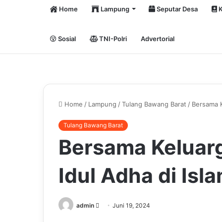
Home
Lampung
Seputar Desa
K
Sosial
TNI-Polri
Advertorial
Home
/
Lampung
/
Tulang Bawang Barat
/
Bersama K
Tulang Bawang Barat
Bersama Keluarg
Idul Adha di Isl
Send
admin
Juni 19, 2024
an