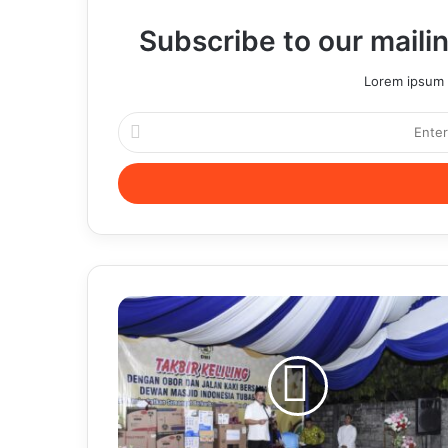
Subscribe to our mailin
Lorem ipsum d
Enter
your
Email
address