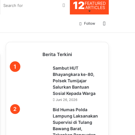
12
FEATURED
Search
ARTICLES
for
Log
Follow
In
Berita Terkini
Sambut HUT
Bhayangkara ke-80,
Polsek Tumijajar
Salurkan Bantuan
Sosial Kepada Warga
Juni 26, 2026
Bid Humas Polda
Lampung Laksanakan
Supervisi di Tulang
Bawang Barat,
Tekankan Penguatan