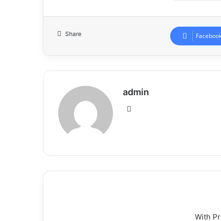
Share
Faceboo
admin
Website
With P