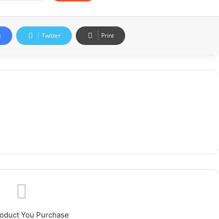
k
Twitter
Print
roduct You Purchase