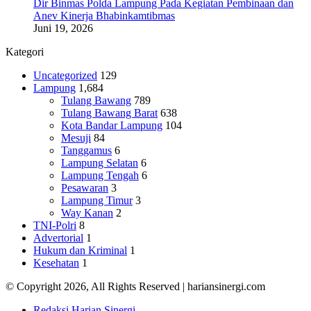
Dir Binmas Polda Lampung Pada Kegiatan Pembinaan dan
Anev Kinerja Bhabinkamtibmas
Juni 19, 2026
Kategori
Uncategorized
129
Lampung
1,684
Tulang Bawang
789
Tulang Bawang Barat
638
Kota Bandar Lampung
104
Mesuji
84
Tanggamus
6
Lampung Selatan
6
Lampung Tengah
6
Pesawaran
3
Lampung Timur
3
Way Kanan
2
TNI-Polri
8
Advertorial
1
Hukum dan Kriminal
1
Kesehatan
1
© Copyright 2026, All Rights Reserved | hariansinergi.com
Redaksi Harian Sinergi