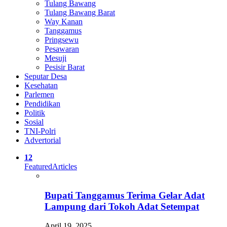
Tulang Bawang
Tulang Bawang Barat
Way Kanan
Tanggamus
Pringsewu
Pesawaran
Mesuji
Pesisir Barat
Seputar Desa
Kesehatan
Parlemen
Pendidikan
Politik
Sosial
TNI-Polri
Advertorial
12
Featured
Articles
Bupati Tanggamus Terima Gelar Adat
Lampung dari Tokoh Adat Setempat
April 19, 2025