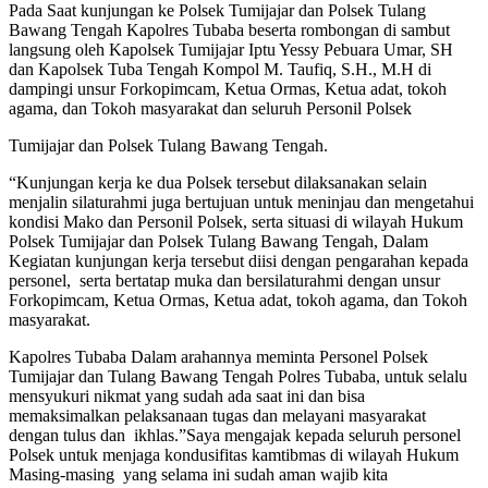
Pada Saat kunjungan ke Polsek Tumijajar dan Polsek Tulang
Bawang Tengah Kapolres Tubaba beserta rombongan di sambut
langsung oleh Kapolsek Tumijajar Iptu Yessy Pebuara Umar, SH
dan Kapolsek Tuba Tengah Kompol M. Taufiq, S.H., M.H di
dampingi unsur Forkopimcam, Ketua Ormas, Ketua adat, tokoh
agama, dan Tokoh masyarakat dan seluruh Personil Polsek
Tumijajar dan Polsek Tulang Bawang Tengah.
“Kunjungan kerja ke dua Polsek tersebut dilaksanakan selain
menjalin silaturahmi juga bertujuan untuk meninjau dan mengetahui
kondisi Mako dan Personil Polsek, serta situasi di wilayah Hukum
Polsek Tumijajar dan Polsek Tulang Bawang Tengah, Dalam
Kegiatan kunjungan kerja tersebut diisi dengan pengarahan kepada
personel, serta bertatap muka dan bersilaturahmi dengan unsur
Forkopimcam, Ketua Ormas, Ketua adat, tokoh agama, dan Tokoh
masyarakat.
Kapolres Tubaba Dalam arahannya meminta Personel Polsek
Tumijajar dan Tulang Bawang Tengah Polres Tubaba, untuk selalu
mensyukuri nikmat yang sudah ada saat ini dan bisa
memaksimalkan pelaksanaan tugas dan melayani masyarakat
dengan tulus dan ikhlas.”Saya mengajak kepada seluruh personel
Polsek untuk menjaga kondusifitas kamtibmas di wilayah Hukum
Masing-masing yang selama ini sudah aman wajib kita