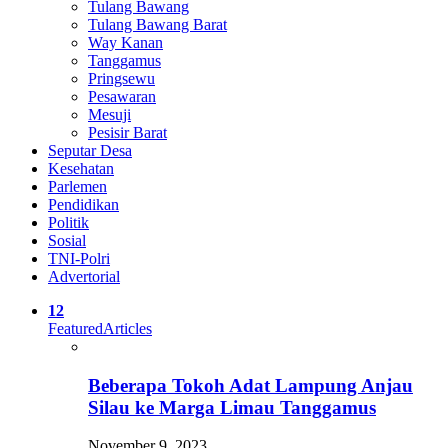
Tulang Bawang
Tulang Bawang Barat
Way Kanan
Tanggamus
Pringsewu
Pesawaran
Mesuji
Pesisir Barat
Seputar Desa
Kesehatan
Parlemen
Pendidikan
Politik
Sosial
TNI-Polri
Advertorial
12
Featured
Articles
Beberapa Tokoh Adat Lampung Anjau
Silau ke Marga Limau Tanggamus
November 9, 2023