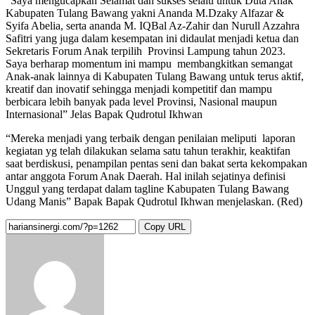
“Saya mengucapkan Selamat dan sukses selalu untuk Duta Anak
Kabupaten Tulang Bawang yakni Ananda M.Dzaky Alfazar &
Syifa Abelia, serta ananda M. IQBal Az-Zahir dan Nurull Azzahra
Safitri yang juga dalam kesempatan ini didaulat menjadi ketua dan
Sekretaris Forum Anak terpilih Provinsi Lampung tahun 2023.
Saya berharap momentum ini mampu membangkitkan semangat
Anak-anak lainnya di Kabupaten Tulang Bawang untuk terus aktif,
kreatif dan inovatif sehingga menjadi kompetitif dan mampu
berbicara lebih banyak pada level Provinsi, Nasional maupun
Internasional” Jelas Bapak Qudrotul Ikhwan
“Mereka menjadi yang terbaik dengan penilaian meliputi laporan
kegiatan yg telah dilakukan selama satu tahun terakhir, keaktifan
saat berdiskusi, penampilan pentas seni dan bakat serta kekompakan
antar anggota Forum Anak Daerah. Hal inilah sejatinya definisi
Unggul yang terdapat dalam tagline Kabupaten Tulang Bawang
Udang Manis” Bapak Bapak Qudrotul Ikhwan menjelaskan. (Red)
Copy URL