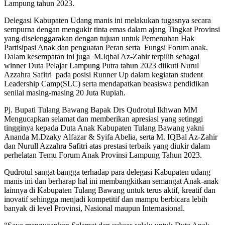
Lampung tahun 2023.
Delegasi Kabupaten Udang manis ini melakukan tugasnya secara
sempurna dengan mengukir tinta emas dalam ajang Tingkat Provinsi
yang diselenggarakan dengan tujuan untuk Pemenuhan Hak
Partisipasi Anak dan penguatan Peran serta Fungsi Forum anak.
Dalam kesempatan ini juga M.Iqbal Az-Zahir terpilih sebagai
winner Duta Pelajar Lampung Putra tahun 2023 diikuti Nurul
Azzahra Safitri pada posisi Runner Up dalam kegiatan student
Leadership Camp(SLC) serta mendapatkan beasiswa pendidikan
senilai masing-masing 20 Juta Rupiah.
Pj. Bupati Tulang Bawang Bapak Drs Qudrotul Ikhwan MM
Mengucapkan selamat dan memberikan apresiasi yang setinggi
tingginya kepada Duta Anak Kabupaten Tulang Bawang yakni
Ananda M.Dzaky Alfazar & Syifa Abelia, serta M. IQBal Az-Zahir
dan Nurull Azzahra Safitri atas prestasi terbaik yang diukir dalam
perhelatan Temu Forum Anak Provinsi Lampung Tahun 2023.
Qudrotul sangat bangga terhadap para delegasi Kabupaten udang
manis ini dan berharap hal ini membangkitkan semangat Anak-anak
lainnya di Kabupaten Tulang Bawang untuk terus aktif, kreatif dan
inovatif sehingga menjadi kompetitif dan mampu berbicara lebih
banyak di level Provinsi, Nasional maupun Internasional.