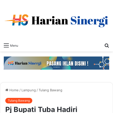
S
Menu
fo
Home
/
Lampung
/
Tulang Bawang
Tulang Bawang
Pj Bupati Tuba Hadiri