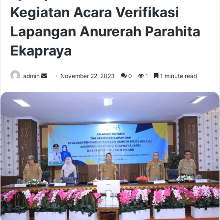
Kegiatan Acara Verifikasi
Lapangan Anurerah Parahita
Ekapraya
Send
admin
November 22, 2023
0
1
1 minute read
an
email