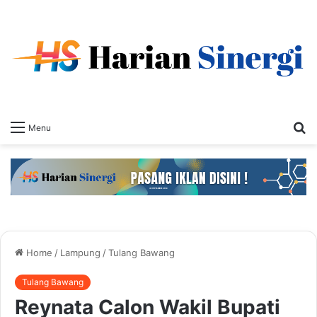
S
Menu
fo
Home
/
Lampung
/
Tulang Bawang
Tulang Bawang
Reynata Calon Wakil Bupati