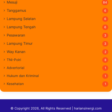
Mesuji
84
Tanggamus
6
Lampung Selatan
6
Lampung Tengah
6
Pesawaran
3
Lampung Timur
3
Way Kanan
2
TNI-Polri
8
Advertorial
1
Hukum dan Kriminal
1
Kesehatan
1
© Copyright 2026, All Rights Reserved | hariansinergi.com