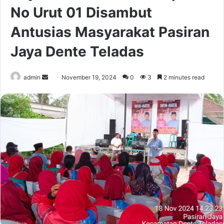
No Urut 01 Disambut
Antusias Masyarakat Pasiran
Jaya Dente Teladas
Send
admin
November 19, 2024
0
3
2 minutes read
an
email