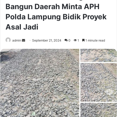
Bangun Daerah Minta APH
Polda Lampung Bidik Proyek
Asal Jadi
Send
admin
September 21, 2024
0
1
1 minute read
an
email