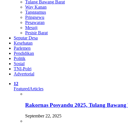
Tulang Bawang Barat
Way Kanan
Tanggamus
Pringsewu
Pesawaran
Mesuji
Pesisir Barat
Seputar Desa
Kesehatan
Parlemen
Pendidikan
Politik
Sosial
TNI-Polri
Advertorial
12
Featured
Articles
Rakornas Posyandu 2025, Tulang Bawang 
September 22, 2025