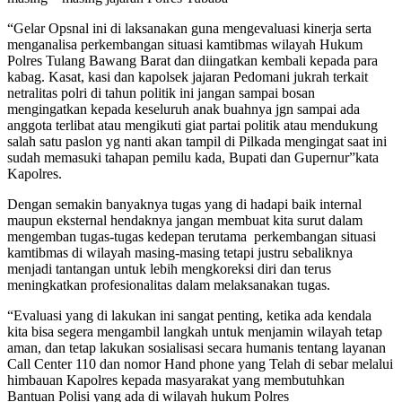
“Gelar Opsnal ini di laksanakan guna mengevaluasi kinerja serta
menganalisa perkembangan situasi kamtibmas wilayah Hukum
Polres Tulang Bawang Barat dan diingatkan kembali kepada para
kabag. Kasat, kasi dan kapolsek jajaran Pedomani jukrah terkait
netralitas polri di tahun politik ini jangan sampai bosan
mengingatkan kepada keseluruh anak buahnya jgn sampai ada
anggota terlibat atau mengikuti giat partai politik atau mendukung
salah satu paslon yg nanti akan tampil di Pilkada mengingat saat ini
sudah memasuki tahapan pemilu kada, Bupati dan Gupernur”kata
Kapolres.
Dengan semakin banyaknya tugas yang di hadapi baik internal
maupun eksternal hendaknya jangan membuat kita surut dalam
mengemban tugas-tugas kedepan terutama perkembangan situasi
kamtibmas di wilayah masing-masing tetapi justru sebaliknya
menjadi tantangan untuk lebih mengkoreksi diri dan terus
meningkatkan profesionalitas dalam melaksanakan tugas.
“Evaluasi yang di lakukan ini sangat penting, ketika ada kendala
kita bisa segera mengambil langkah untuk menjamin wilayah tetap
aman, dan tetap lakukan sosialisasi secara humanis tentang layanan
Call Center 110 dan nomor Hand phone yang Telah di sebar melalui
himbauan Kapolres kepada masyarakat yang membutuhkan
Bantuan Polisi yang ada di wilayah hukum Polres