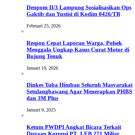
Denpom II/3 Lampung Sosialisasikan Ops
Gaktib dan Yustisi di Kodim 0426/TB
Februari 25, 2026
Respon Cepat Laporan Warga, Polsek
Menggala Ungkap Kasus Curat Motor di
Bujung Tenuk
Januari 19, 2026
Dinkes Tuba Himbau Seluruh Masyarakat
Setulangbawang Agar Menerapkan PHBS
dan 3M Plus
Januari 9, 2025
Ketum PWDPI Angkat Bicara Terkait
Dugaan Korupsi PT LEB 271 Miliar