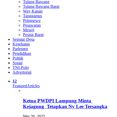
Tulang Bawang
Tulang Bawang Barat
Way Kanan
Tanggamus
Pringsewu
Pesawaran
Mesuji
Pesisir Barat
Seputar Desa
Kesehatan
Parlemen
Pendidikan
Politik
Sosial
TNI-Polri
Advertorial
12
Featured
Articles
Ketua PWDPI Lampung Minta
Kejagung Tetapkan Ny Lee Tersangka
Mei 20, 2025