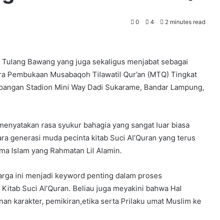
0
4
2 minutes read
i Tulang Bawang yang juga sekaligus menjabat sebagai
ra Pembukaan Musabaqoh Tilawatil Qur’an (MTQ) Tingkat
pangan Stadion Mini Way Dadi Sukarame, Bandar Lampung,
enyatakan rasa syukur bahagia yang sangat luar biasa
ra generasi muda pecinta kitab Suci Al’Quran yang terus
a Islam yang Rahmatan Lil Alamin.
rga ini menjadi keyword penting dalam proses
tab Suci Al’Quran. Beliau juga meyakini bahwa Hal
n karakter, pemikiran,etika serta Prilaku umat Muslim ke