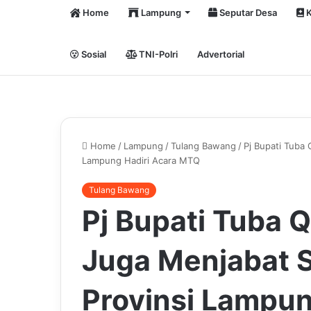
Home
Lampung
Seputar Desa
K
Sosial
TNI-Polri
Advertorial
Home
/
Lampung
/
Tulang Bawang
/
Pj Bupati Tuba
Lampung Hadiri Acara MTQ
Tulang Bawang
Pj Bupati Tuba 
Juga Menjabat 
Provinsi Lampun