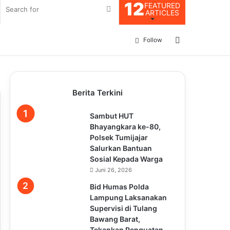
12
FEATURED
Search
ARTICLES
for
Log
Follow
In
Berita Terkini
Sambut HUT
Bhayangkara ke-80,
Polsek Tumijajar
Salurkan Bantuan
Sosial Kepada Warga
Juni 26, 2026
Bid Humas Polda
Lampung Laksanakan
Supervisi di Tulang
Bawang Barat,
Tekankan Penguatan