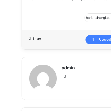
Share
Faceboo
admin
Website