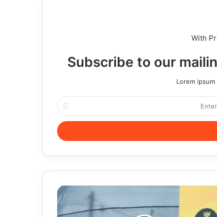
With P
Subscribe to our mailin
Lorem ipsum d
Enter
your
Email
address