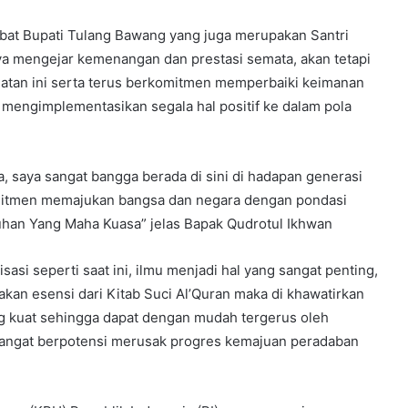
bat Bupati Tulang Bawang yang juga merupakan Santri
nya mengejar kemenangan dan prestasi semata, akan tetapi
atan ini serta terus berkomitmen memperbaiki keimanan
engimplementasikan segala hal positif ke dalam pola
 saya sangat bangga berada di sini di hadapan generasi
omitmen memajukan bangsa dan negara dengan pondasi
han Yang Maha Kuasa” jelas Bapak Qudrotul Ikhwan
sasi seperti saat ini, ilmu menjadi hal yang sangat penting,
kan esensi dari Kitab Suci Al’Quran maka di khawatirkan
ng kuat sehingga dapat dengan mudah tergerus oleh
 sangat berpotensi merusak progres kemajuan peradaban