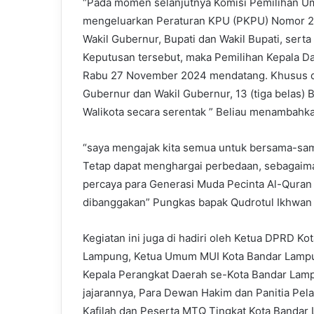
“Pada momen selanjutnya Komisi Pemilihan Um
mengeluarkan Peraturan KPU (PKPU) Nomor 2
Wakil Gubernur, Bupati dan Wakil Bupati, sert
Keputusan tersebut, maka Pemilihan Kepala Dae
Rabu 27 November 2024 mendatang. Khusus di
Gubernur dan Wakil Gubernur, 13 (tiga belas) B
Walikota secara serentak ” Beliau menambahk
“saya mengajak kita semua untuk bersama-sam
Tetap dapat menghargai perbedaan, sebagaim
percaya para Generasi Muda Pecinta Al-Quran 
dibanggakan” Pungkas bapak Qudrotul Ikhwan
Kegiatan ini juga di hadiri oleh Ketua DPRD 
Lampung, Ketua Umum MUI Kota Bandar Lampu
Kepala Perangkat Daerah se-Kota Bandar Lam
jajarannya, Para Dewan Hakim dan Panitia Pe
Kafilah dan Peserta MTQ Tingkat Kota Banda