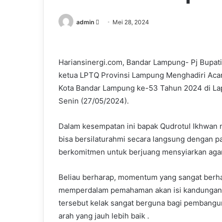
Send
admin
Mei 28, 2024
an
email
Hariansinergi.com, Bandar Lampung- Pj Bupat
ketua LPTQ Provinsi Lampung Menghadiri Aca
Kota Bandar Lampung ke-53 Tahun 2024 di La
Senin (27/05/2024).
Dalam kesempatan ini bapak Qudrotul Ikhwan m
bisa bersilaturahmi secara langsung dengan pa
berkomitmen untuk berjuang mensyiarkan agam
Beliau berharap, momentum yang sangat berha
memperdalam pemahaman akan isi kandungan Ki
tersebut kelak sangat berguna bagi pembanguna
arah yang jauh lebih baik .