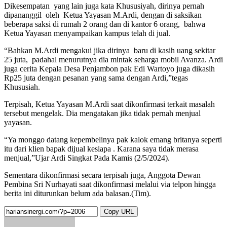
Dikesempatan yang lain juga kata Khususiyah, dirinya pernah
dipananggil oleh Ketua Yayasan M.Ardi, dengan di saksikan
beberapa saksi di rumah 2 orang dan di kantor 6 orang, bahwa
Ketua Yayasan menyampaikan kampus telah di jual.
“Bahkan M.Ardi mengakui jika dirinya baru di kasih uang sekitar
25 juta, padahal menurutnya dia mintak seharga mobil Avanza. Ardi
juga cerita Kepala Desa Penjambon pak Edi Wartoyo juga dikasih
Rp25 juta dengan pesanan yang sama dengan Ardi,”tegas
Khususiah.
Terpisah, Ketua Yayasan M.Ardi saat dikonfirmasi terkait masalah
tersebut mengelak. Dia mengatakan jika tidak pernah menjual
yayasan.
“Ya monggo datang kepembelinya pak kalok emang britanya seperti
itu dari klien bapak dijual kesiapa . Karana saya tidak merasa
menjual,”Ujar Ardi Singkat Pada Kamis (2/5/2024).
Sementara dikonfirmasi secara terpisah juga, Anggota Dewan
Pembina Sri Nurhayati saat dikonfirmasi melalui via telpon hingga
berita ini diturunkan belum ada balasan.(Tim).
Copy URL