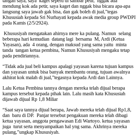
tangan saya, saya kaget seperti di sambar petir, nggak ada
mendung kok ada petir, saya kaget dan nggak bisa bicara apa-apa
langsung saya jawab gak bisa, dan gak boleh di jual,”tegas
Khususiah kepada Sri Nurhayati kepada awak media group PWDPI
pada Kamis (2/5/2924).
Khususiyah mengatakan ahirnya mere ka pulang. Namun selang
beberapa hari kemudian datang lagi bersama M, Ardi (Ketua
Yayasan), ada 4 orang, dengan maksud yang sama yaitu minta
tanda tangan ketua pembina, Namun Khususiyah mengaku tetap
pada pendiriannya.
“Tidak ada jual beli kampus apalagi yayasan karena tujuan kampus
dan yayasan untuk bisa banyak membantu orang, tujuan awalnya
akhirat kok malah di jual,”tegasnya kepada Ardi dan Lainnya.
Lalu Ketua Pembina tannya dengan mereka telah dijual berapa
kampus tersebut kepada pihak lain. Lalu masih kata Khususiah
dijawab dijual Rp 1,8 Miliar
“Saat saya tannya dijual berapa, Jawab mereka telah dijual Rp1,8,
dan baru di DP. Panjar tersebut pengakuan mereka telah dibagi
ketua yayasan, anggota pengawasan Edi Wartoyo. ketua yayasan
juga turut serta menyampaikan hal yng sama. Akhrinya mereka
pulang,”ungkap Khususiyah.