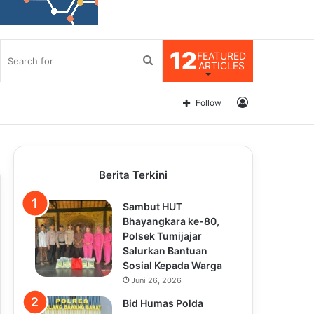
12
FEATURED
Search
ARTICLES
for
Log
Follow
In
Berita Terkini
Sambut HUT
Bhayangkara ke-80,
Polsek Tumijajar
Salurkan Bantuan
Sosial Kepada Warga
Juni 26, 2026
Bid Humas Polda