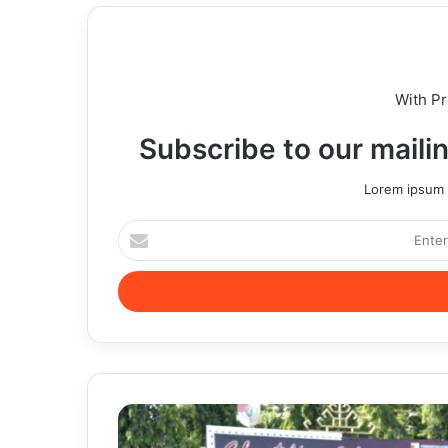
With P
Subscribe to our mailin
Lorem ipsum d
Enter
your
Email
address