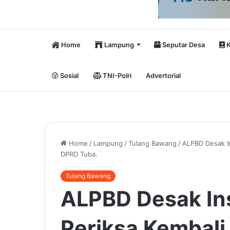
Home
Lampung
Seputar Desa
K
Sosial
TNI-Polri
Advertorial
Home
/
Lampung
/
Tulang Bawang
/
ALPBD Desak In
DPRD Tuba.
Tulang Bawang
ALPBD Desak In
Periksa Kembali