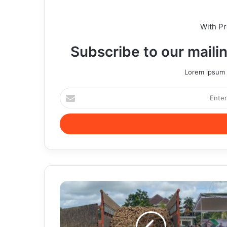
With P
Subscribe to our mailin
Lorem ipsum d
Enter
your
Email
address