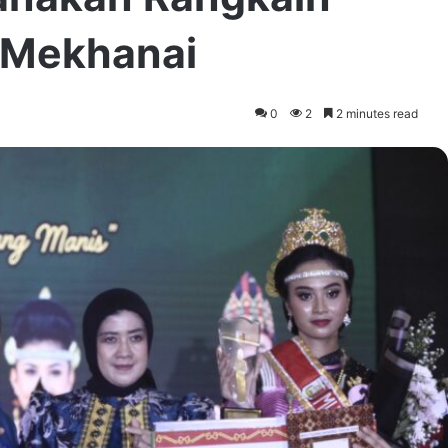
 Mekhanai
0
2
2 minutes read