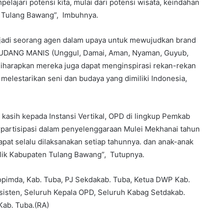
lajari potensi kita, mulai dari potensi wisata, keindahan
n Tulang Bawang”, Imbuhnya.
enjadi seorang agen dalam upaya untuk mewujudkan brand
 UDANG MANIS (Unggul, Damai, Aman, Nyaman, Guyub,
. Diharapkan mereka juga dapat menginspirasi rekan-rekan
 melestarikan seni dan budaya yang dimiliki Indonesia,
asih kepada Instansi Vertikal, OPD di lingkup Pemkab
rpartisipasi dalam penyelenggaraan Mulei Mekhanai tahun
dapat selalu dilaksanakan setiap tahunnya. dan anak-anak
ilik Kabupaten Tulang Bawang”, Tutupnya.
opimda, Kab. Tuba, PJ Sekdakab. Tuba, Ketua DWP Kab.
Asisten, Seluruh Kepala OPD, Seluruh Kabag Setdakab.
Kab. Tuba.(RA)