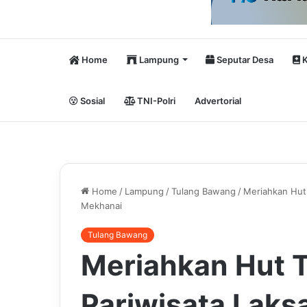
Home
Lampung
Seputar Desa
K
Sosial
TNI-Polri
Advertorial
Home
/
Lampung
/
Tulang Bawang
/
Meriahkan Hut 
Mekhanai
Tulang Bawang
Meriahkan Hut 
Pariwisata Lak