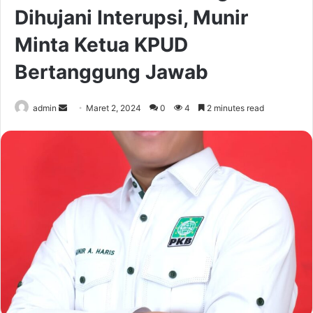
Dihujani Interupsi, Munir
Minta Ketua KPUD
Bertanggung Jawab
Send
admin
Maret 2, 2024
0
4
2 minutes read
an
email