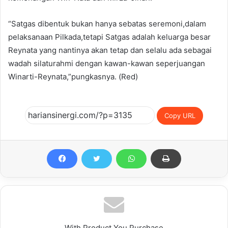
“Satgas dibentuk bukan hanya sebatas seremoni,dalam
pelaksanaan Pilkada,tetapi Satgas adalah keluarga besar
Reynata yang nantinya akan tetap dan selalu ada sebagai
wadah silaturahmi dengan kawan-kawan seperjuangan
Winarti-Reynata,”pungkasnya. (Red)
Copy URL
With Product You Purchase