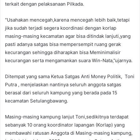
terkait dengan pelaksanaan Pilkada.
“Usahakan mencegah,karena mencegah lebih baik,tetapi
jika sudah terjadi segera koordinasi dengan korlap
masing-masing kecamatan agar bisa ditindak lanjuti,yang
pasti adanya satgas bisa mempersempit ruang gerak
kecurangan sehingga diharapkan bisa Meminimalisir
kecurangan serta mengamankan suara Win-Nata,”ujarnya.
Ditempat yang sama Ketua Satgas Anti Money Politik, Toni
Putra , menjelaskan nantinya seluruh anggota satgas
berasal dari seluruh kampung yang berada pada 15
kecamatan Setulangbawang.
Masing-masing kampung lanjut Toni,sedikitnya terdapat
sebanyak 10 orang koordinator lapangan (Korlap) yang
membawahi ratusan Anggota di Masing-masing kampung,