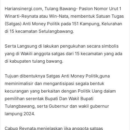
Hariansinergi.com, Tulang Bawang- Paslon Nomor Urut 1
Winarti-Reynata atau Win-Nata, membentuk Satuan Tugas
(Satgas) Anti Money Politik pada 151 Kampung, Kelurahan
di 15 kecamatan Setulangbawang.
Serta Langsung di lakukan pengukuhan secara simbolis
yang di Wakili anggota satgas dari 15 kecamatan yang ada
di kabupaten tulang bawang.
Tujuan dibentuknya Satgas Anti Money Politik,guna
meminimalisir dan mengantisipasi segala bentuk
kecurangan yang berkaitan dengan Politik Uang dalam
pemilihan serentak Bupati Dan Wakil Bupati
Tulangbawang, serta Gubernur dan wakil gubernur
lampung 2024.
Cabup Reynata,menjelaskan jika anggota satgas