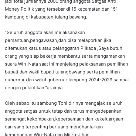
jadi total jumlahnya 2000 orang anggota Satgas Anti
Money Politik yang tersebar di 15 kecamatan dan 151
kampung di kabupaten tulang bawang.
“Seluruh anggota akan melaksanakan
pemantuan,pengawasan,dan bisa melaporkan jika
ditemukan kasus atau pelanggaran Pilkada ,Saya butuh
orang yang siap bekerja membantu serta mengamankan
suara Win-Nata saat ini menjelang pelaksanaan pemilihan
bupati dan wakil bupati tulangbawang serta pemilihan
gubernur dan wakil gubernur lampung 2024-2029,sampai
dengan pelantikan,”urainya.
Oleh sebab itu sambung Toni,dirinya mengajak seluruh
anggota satgas untuk tetap dan terus mengedepankan
semangat kekompakan,kebersamaan dan kekeluargaan
dan yang terpenting berjuang menghantarkan
kemenangan Win-Nata dan Mirza-Jihan.