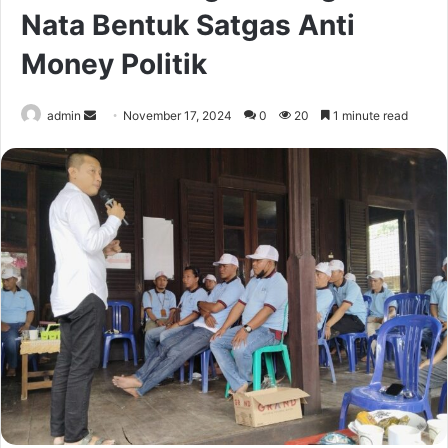
Nata Bentuk Satgas Anti
Money Politik
Send
admin
November 17, 2024
0
20
1 minute read
an
email