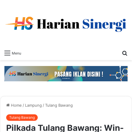
S
Menu
fo
Home
/
Lampung
/
Tulang Bawang
Tulang Bawang
Pilkada Tulang Bawang: Win-