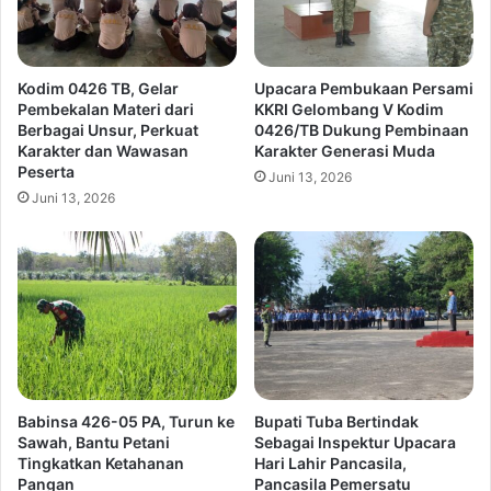
Kodim 0426 TB, Gelar
Upacara Pembukaan Persami
Pembekalan Materi dari
KKRI Gelombang V Kodim
Berbagai Unsur, Perkuat
0426/TB Dukung Pembinaan
Karakter dan Wawasan
Karakter Generasi Muda
Peserta
Juni 13, 2026
Juni 13, 2026
Babinsa 426-05 PA, Turun ke
Bupati Tuba Bertindak
Sawah, Bantu Petani
Sebagai Inspektur Upacara
Tingkatkan Ketahanan
Hari Lahir Pancasila,
Pangan
Pancasila Pemersatu