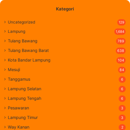
Kategori
Uncategorized
129
Lampung
1,684
Tulang Bawang
789
Tulang Bawang Barat
638
Kota Bandar Lampung
104
Mesuji
84
Tanggamus
6
Lampung Selatan
6
Lampung Tengah
6
Pesawaran
3
Lampung Timur
3
Way Kanan
2