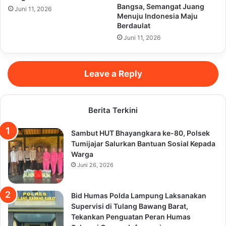
Bangsa, Semangat Juang
Juni 11, 2026
Menuju Indonesia Maju
Berdaulat
Juni 11, 2026
Leave a Reply
Berita Terkini
Sambut HUT Bhayangkara ke-80, Polsek
Tumijajar Salurkan Bantuan Sosial Kepada
Warga
Juni 26, 2026
Bid Humas Polda Lampung Laksanakan
Supervisi di Tulang Bawang Barat,
Tekankan Penguatan Peran Humas