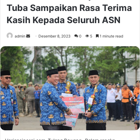
Tuba Sampaikan Rasa Terima
Kasih Kepada Seluruh ASN
Send
admin
Desember 8, 2023
0
5
1 minute read
an
email