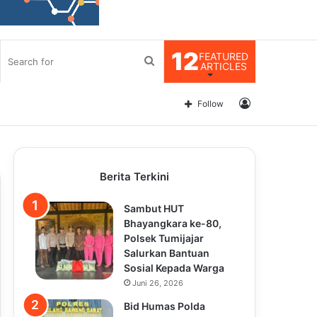
12
FEATURED
Search
ARTICLES
for
Log
Follow
In
Berita Terkini
Sambut HUT
Bhayangkara ke-80,
Polsek Tumijajar
Salurkan Bantuan
Sosial Kepada Warga
Juni 26, 2026
Bid Humas Polda