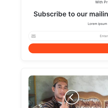
With P
Subscribe to our mailin
Lorem ipsum d
Enter
your
Email
address