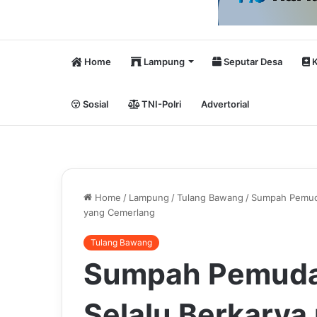
Home
Lampung
Seputar Desa
K
Sosial
TNI-Polri
Advertorial
Home
/
Lampung
/
Tulang Bawang
/
Sumpah Pemuda
yang Cemerlang
Tulang Bawang
Sumpah Pemuda,
Selalu Berkary