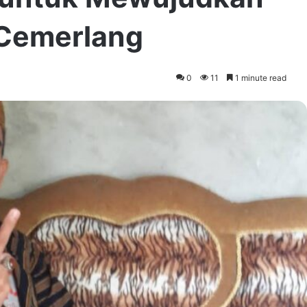
 Cemerlang
0
11
1 minute read