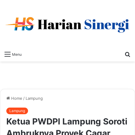
S
Menu
fo
Home
/
Lampung
Lampung
Ketua PWDPI Lampung Soroti
Ambruknya Proyek Cagar