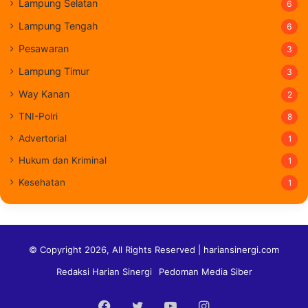
Lampung Selatan
6
Lampung Tengah
6
Pesawaran
3
Lampung Timur
3
Way Kanan
2
TNI-Polri
8
Advertorial
1
Hukum dan Kriminal
1
Kesehatan
1
© Copyright 2026, All Rights Reserved | hariansinergi.com
Redaksi Harian Sinergi
Pedoman Media Siber
Facebook
Twitter
YouTube
Instagram