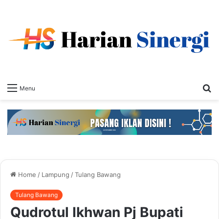
S
Menu
fo
Home
/
Lampung
/
Tulang Bawang
Tulang Bawang
Qudrotul Ikhwan Pj Bupati