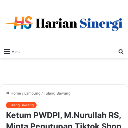
S
Menu
fo
Home
/
Lampung
/
Tulang Bawang
Tulang Bawang
Ketum PWDPI, M.Nurullah RS,
Minta Penutupan Tiktok Shop