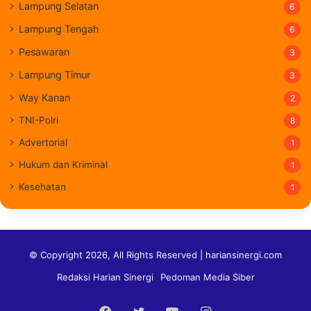
Lampung Selatan
6
Lampung Tengah
6
Pesawaran
3
Lampung Timur
3
Way Kanan
2
TNI-Polri
8
Advertorial
1
Hukum dan Kriminal
1
Kesehatan
1
© Copyright 2026, All Rights Reserved | hariansinergi.com
Redaksi Harian Sinergi
Pedoman Media Siber
Facebook
Twitter
YouTube
Instagram