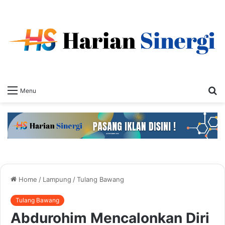
S
Menu
fo
Home
/
Lampung
/
Tulang Bawang
Tulang Bawang
Abdurohim Mencalonkan Diri