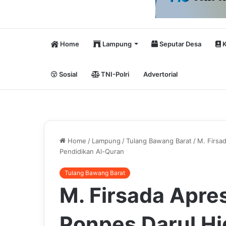
Home
Lampung
Seputar Desa
K
Sosial
TNI-Polri
Advertorial
Home
/
Lampung
/
Tulang Bawang Barat
/
M. Firsa
Pendidikan Al-Quran
Tulang Bawang Barat
M. Firsada Apre
Ponpes Darul Hi