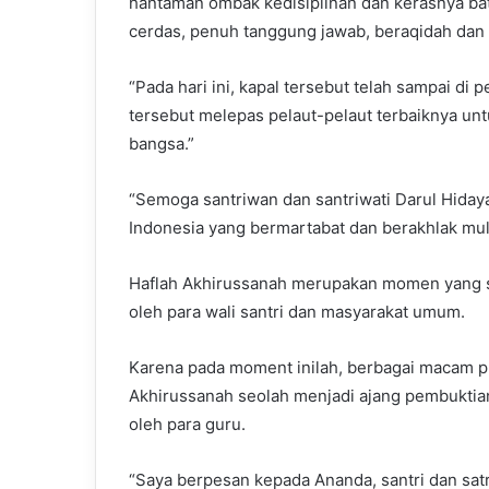
hantaman ombak kedisiplinan dan kerasnya bat
cerdas, penuh tanggung jawab, beraqidah dan 
“Pada hari ini, kapal tersebut telah sampai d
tersebut melepas pelaut-pelaut terbaiknya un
bangsa.”
“Semoga santriwan dan santriwati Darul Hida
Indonesia yang bermartabat dan berakhlak muli
Haflah Akhirussanah merupakan momen yang sa
oleh para wali santri dan masyarakat umum.
Karena pada moment inilah, berbagai macam pres
Akhirussanah seolah menjadi ajang pembuktian
oleh para guru.
“Saya berpesan kepada Ananda, santri dan satr