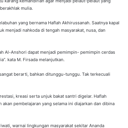
u karang kemandirian agar menjadi pelaut-pelaut yang
berakhlak mulia.
i pelabuhan yang bernama Haflah Akhirussanah. Saatnya kapal
tuk menjadi nahkoda di tengah masyarakat, nusa, dan
yah Al-Anshori dapat menjadi pemimpin- pemimpin cerdas
a”. kata M. Firsada melanjutkan.
ngat berarti, bahkan ditunggu-tunggu. Tak terkecuali
tasi, kreasi serta unjuk bakat santri digelar. Haflah
 akan pembelajaran yang selama ini diajarkan dan dibina
iwati, warnai lingkungan masyarakat sekitar Ananda