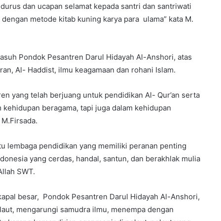
ddurus dan ucapan selamat kepada santri dan santriwati
 dengan metode kitab kuning karya para ulama” kata M.
gasuh Pondok Pesantren Darul Hidayah Al-Anshori, atas
an, Al- Haddist, ilmu keagamaan dan rohani Islam.
en yang telah berjuang untuk pendidikan Al- Qur’an serta
am kehidupan beragama, tapi juga dalam kehidupan
 M.Firsada.
atu lembaga pendidikan yang memiliki peranan penting
onesia yang cerdas, handal, santun, dan berakhlak mulia
Allah SWT.
 kapal besar, Pondok Pesantren Darul Hidayah Al-Anshori,
elaut, mengarungi samudra ilmu, menempa dengan