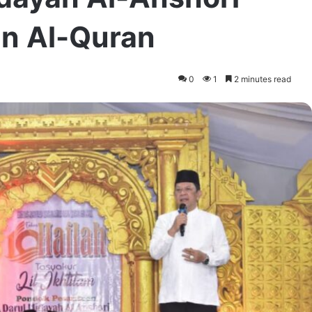
an Al-Quran
0
1
2 minutes read