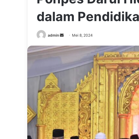
dalam Pendidik
Send
admin
Mei 8, 2024
an
email