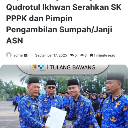
Qudrotul Ikhwan Serahkan SK
PPPK dan Pimpin
Pengambilan Sumpah/Janji
ASN
Send
admin
September 17, 2025
0
3
1 minute read
an
email