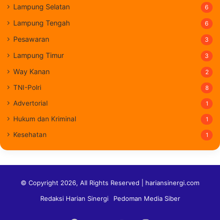
Lampung Selatan
6
Lampung Tengah
6
Pesawaran
3
Lampung Timur
3
Way Kanan
2
TNI-Polri
8
Advertorial
1
Hukum dan Kriminal
1
Kesehatan
1
© Copyright 2026, All Rights Reserved | hariansinergi.com
Redaksi Harian Sinergi
Pedoman Media Siber