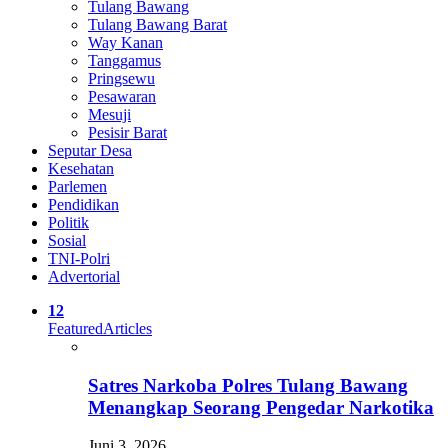
Tulang Bawang
Tulang Bawang Barat
Way Kanan
Tanggamus
Pringsewu
Pesawaran
Mesuji
Pesisir Barat
Seputar Desa
Kesehatan
Parlemen
Pendidikan
Politik
Sosial
TNI-Polri
Advertorial
12
Featured
Articles
Satres Narkoba Polres Tulang Bawang
Menangkap Seorang Pengedar Narkotika
Juni 3, 2026