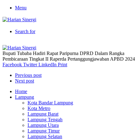
Menu
Search for
Bupati Tubaba Hadiri Rapat Paripurna DPRD Dalam Rangka
Pembicaraan Tingkat II Raperda Pertanggungjawaban APBD 2024
Facebook
Twitter
LinkedIn
Print
Previous post
Next post
Home
Lampung
Kota Bandar Lampung
Kota Metro
Lampung Barat
Lampung Tengah
Lampung Utara
Lampung Timur
Lampung Selatan