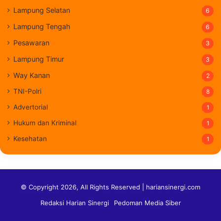
Lampung Selatan
6
Lampung Tengah
6
Pesawaran
3
Lampung Timur
3
Way Kanan
2
TNI-Polri
8
Advertorial
1
Hukum dan Kriminal
1
Kesehatan
1
© Copyright 2026, All Rights Reserved | hariansinergi.com
Redaksi Harian Sinergi
Pedoman Media Siber