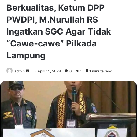
Berkualitas, Ketum DPP
PWDPI, M.Nurullah RS
Ingatkan SGC Agar Tidak
“Cawe-cawe” Pilkada
Lampung
Send
admin
April 15, 2024
0
1
1 minute read
an
email