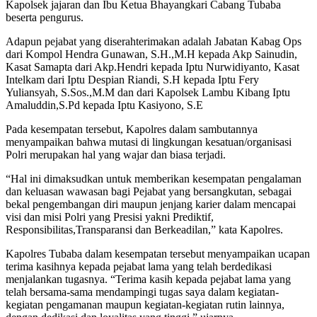
Kapolsek jajaran dan Ibu Ketua Bhayangkari Cabang Tubaba
beserta pengurus.
Adapun pejabat yang diserahterimakan adalah Jabatan Kabag Ops
dari Kompol Hendra Gunawan, S.H.,M.H kepada Akp Sainudin,
Kasat Samapta dari Akp.Hendri kepada Iptu Nurwidiyanto, Kasat
Intelkam dari Iptu Despian Riandi, S.H kepada Iptu Fery
Yuliansyah, S.Sos.,M.M dan dari Kapolsek Lambu Kibang Iptu
Amaluddin,S.Pd kepada Iptu Kasiyono, S.E
Pada kesempatan tersebut, Kapolres dalam sambutannya
menyampaikan bahwa mutasi di lingkungan kesatuan/organisasi
Polri merupakan hal yang wajar dan biasa terjadi.
“Hal ini dimaksudkan untuk memberikan kesempatan pengalaman
dan keluasan wawasan bagi Pejabat yang bersangkutan, sebagai
bekal pengembangan diri maupun jenjang karier dalam mencapai
visi dan misi Polri yang Presisi yakni Prediktif,
Responsibilitas,Transparansi dan Berkeadilan,” kata Kapolres.
Kapolres Tubaba dalam kesempatan tersebut menyampaikan ucapan
terima kasihnya kepada pejabat lama yang telah berdedikasi
menjalankan tugasnya. “Terima kasih kepada pejabat lama yang
telah bersama-sama mendampingi tugas saya dalam kegiatan-
kegiatan pengamanan maupun kegiatan-kegiatan rutin lainnya,