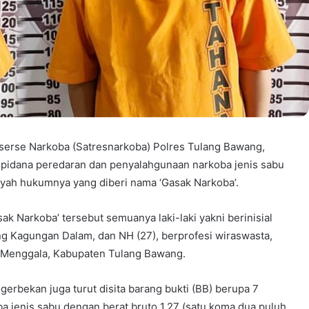
serse Narkoba (Satresnarkoba) Polres Tulang Bawang,
pidana peredaran dan penyalahgunaan narkoba jenis sabu
ayah hukumnya yang diberi nama ‘Gasak Narkoba’.
ak Narkoba’ tersebut semuanya laki-laki yakni berinisial
g Kagungan Dalam, dan NH (27), berprofesi wiraswasta,
 Menggala, Kabupaten Tulang Bawang.
gerbekan juga turut disita barang bukti (BB) berupa 7
ba jenis sabu dengan berat bruto 1,27 (satu koma dua puluh