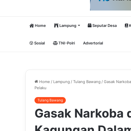
Home
Lampung
Seputar Desa
K
Sosial
TNI-Polri
Advertorial
Home
/
Lampung
/
Tulang Bawang
/
Gasak Narkoba
Pelaku
Tulang Bawang
Gasak Narkoba 
Kagungan Dalam,