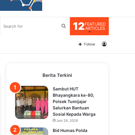
12
FEATURED
Search
ARTICLES
for
Log
Follow
In
Berita Terkini
Sambut HUT
Bhayangkara ke-80,
Polsek Tumijajar
Salurkan Bantuan
Sosial Kepada Warga
Juni 26, 2026
Bid Humas Polda