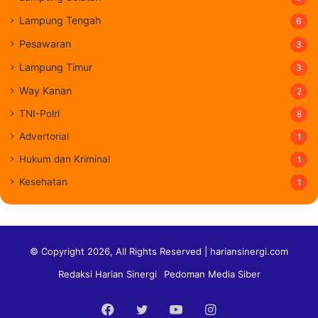
Lampung Tengah
6
Pesawaran
3
Lampung Timur
3
Way Kanan
2
TNI-Polri
8
Advertorial
1
Hukum dan Kriminal
1
Kesehatan
1
© Copyright 2026, All Rights Reserved | hariansinergi.com
Redaksi Harian Sinergi
Pedoman Media Siber
Facebook
Twitter
YouTube
Instagram