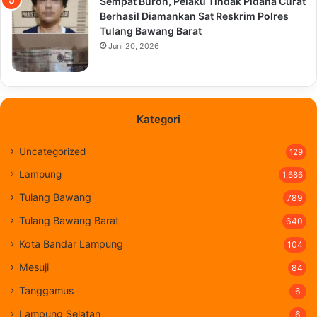
Sempat Buron, Pelaku Tindak Pidana Curat
Berhasil Diamankan Sat Reskrim Polres
Tulang Bawang Barat
Juni 20, 2026
Kategori
Uncategorized
129
Lampung
1,686
Tulang Bawang
789
Tulang Bawang Barat
640
Kota Bandar Lampung
104
Mesuji
84
Tanggamus
6
Lampung Selatan
6