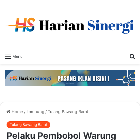
S
Menu
fo
Home
/
Lampung
/
Tulang Bawang Barat
Tulang Bawang Barat
Pelaku Pembobol Warung