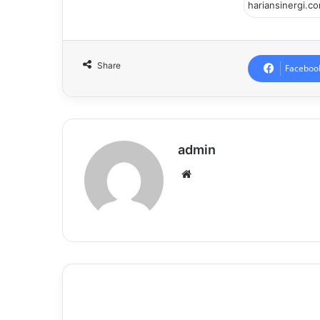
Share
Faceboo
admin
Website