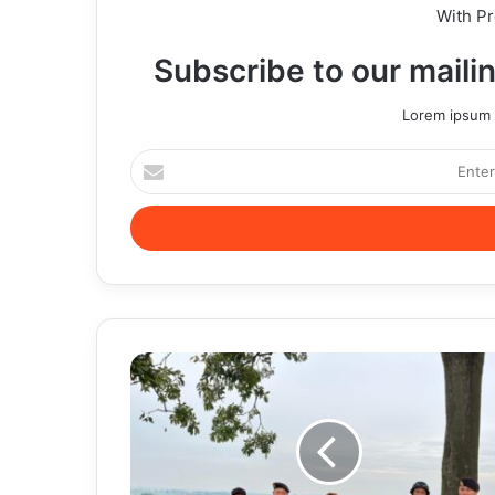
With P
Subscribe to our mailin
Lorem ipsum d
Enter
your
Email
address