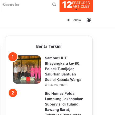
12
FEATURED
Search
ARTICLES
for
Log
Follow
In
Berita Terkini
Sambut HUT
Bhayangkara ke-80,
Polsek Tumijajar
Salurkan Bantuan
Sosial Kepada Warga
Juni 26, 2026
Bid Humas Polda
Lampung Laksanakan
Supervisi di Tulang
Bawang Barat,
Tekankan Penguatan