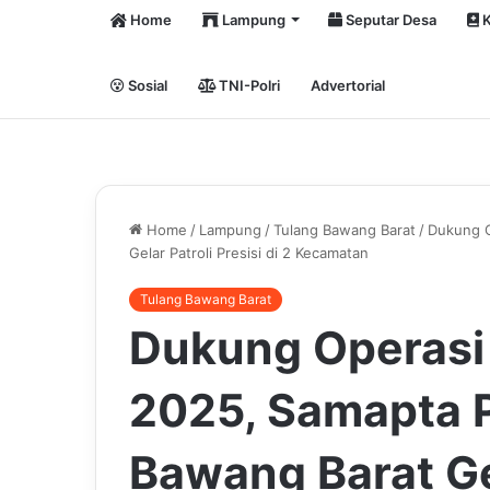
Home
Lampung
Seputar Desa
K
Sosial
TNI-Polri
Advertorial
Home
/
Lampung
/
Tulang Bawang Barat
/
Dukung O
Gelar Patroli Presisi di 2 Kecamatan
Tulang Bawang Barat
Dukung Operasi
2025, Samapta P
Bawang Barat Gel