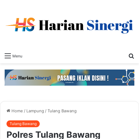
S
Menu
fo
Home
/
Lampung
/
Tulang Bawang
Tulang Bawang
Polres Tulang Bawang