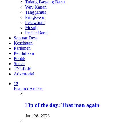
Tulang Bawang Barat
Way Kanan
Tanggamus
Pringsewu
Pesawaran
Mesuji
Pesisir Barat
Seputar Desa
Kesehatan
Parlemen
Pendidikan
Politik
Sosial
TNI-Polri
Advertorial
12
Featured
Articles
Tip of the day: That man again
Juni 28, 2023