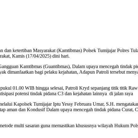
n dan ketertiban Masyarakat (Kamtibmas) Polsek Tumijajar Polres Tul
kat, Kamis (17/04/2025) dini hari.
ya Gangguan Kamtibmas (Guantibmas), Dalam upaya mencegah tindak pid
k dimanfaatkan bagi pelaku kejahatan, Adapun Patroli tersebut menyas
ai pukul 01.00 WIB hingga selesai, Patroli Kryd sepanjang titik titik
sipasi potensi tindak pidana C3 dan kejahatan lainnya di jalan raya
lalui Kapolsek Tumijajar Iptu Yessy Februara Umar, S.H. mengatakan
etap aman dan Kondusif Dalam upaya mencegah tindak pidana Curat, Cu
an metode multi sasaran guna memastikan khususnya wilayah Hukum Pol