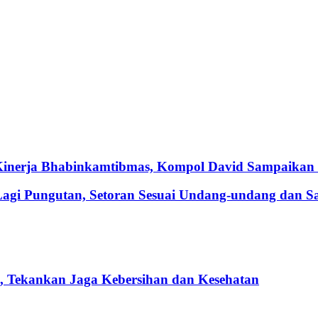
Kinerja Bhabinkamtibmas, Kompol David Sampaikan 
Lagi Pungutan, Setoran Sesuai Undang-undang dan S
 Tekankan Jaga Kebersihan dan Kesehatan