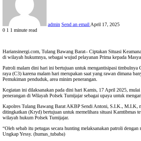
admin
Send an email
April 17, 2025
0
1
1 minute read
Hariansinergi.com, Tulang Bawang Barat– Ciptakan Situasi Keamana
di wilayah hukumnya, sebagai wujud pelayanan Prima kepada Masyara
Patroli malam dini hari ini bertujuan untuk mengantisipasi timbuln
raya (C3) karena malam hari merupakan saat yang rawan dimana banya
Pemukiman penduduk, area minim penerangan.
Kegiatan ini dilaksanakan pada dini hari Kamis, 17 April 2025, mul
penerangan di Wilayah Polsek Tumijajar sebagai upaya untuk menganti
Kapolres Tulang Bawang Barat AKBP Sendi Antoni, S.I.K., M.I.K, me
ditingkatkan (Kryd) bertujuan untuk memelihara situasi Kamtibmas t
wilayah hukum Polsek Tumijajar.
“Oleh sebab itu petugas secara hunting melaksanakan patroli deng
Ungkap Yessy. (humas_tubaba)