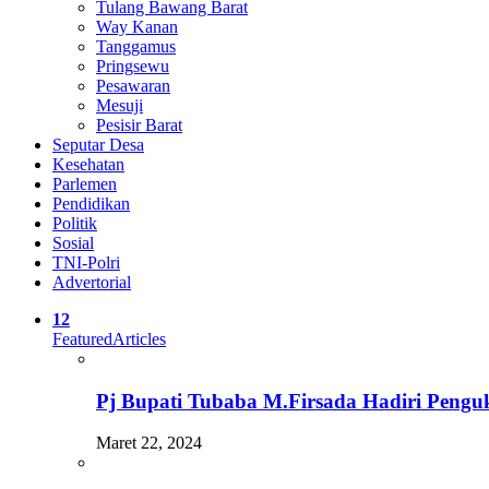
Tulang Bawang Barat
Way Kanan
Tanggamus
Pringsewu
Pesawaran
Mesuji
Pesisir Barat
Seputar Desa
Kesehatan
Parlemen
Pendidikan
Politik
Sosial
TNI-Polri
Advertorial
12
Featured
Articles
Pj Bupati Tubaba M.Firsada Hadiri Pengu
Maret 22, 2024