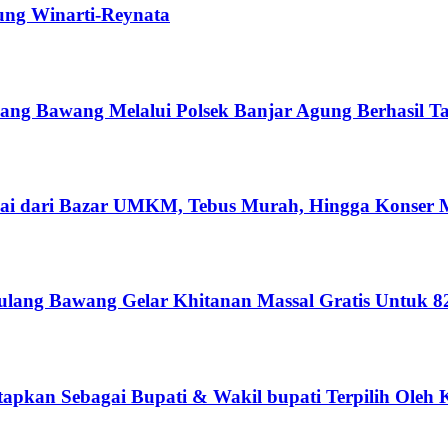
ng Winarti-Reynata
lang Bawang Melalui Polsek Banjar Agung Berhasil 
i dari Bazar UMKM, Tebus Murah, Hingga Konser 
ulang Bawang Gelar Khitanan Massal Gratis Untuk 8
apkan Sebagai Bupati & Wakil bupati Terpilih Ole