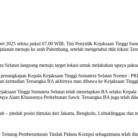
aret 2025 sekira pukul 07.00 WIB, Tim Penyidik Kejaksaan Tinggi Suma
alanan menuju ke arah Palembang, setelah mengetahui titik lokasi Te
era Selatan langsung menuju target lokasi untuk melakukan upaya pa
 penangkapan Kepala Kejaksaan Tinggi Sumatera Selatan Nomor : PRI
latan kemudian Tersangka BA akhirnya mau dibawa ke Kejaksaan Tingg
ejaksaan Tinggi Sumatera Selatan telah menetapkan BA selaku Kepala 
ya Alam Khususnya Perkebunan Sawit. Tersangka BA juga telah dilaku
ah – pindah posisi dimulai dari Jakarta, Bengkulu, Lubuklinggau dan t
99 Tentang Pemberantasan Tindak Pidana Korupsi sebagaimana telah 