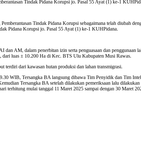
erantasan Tindak Pidana Korupsi jo. Pasal 55 Ayat (1) ke-1 KUHPid
g Pemberantasan Tindak Pidana Korupsi sebagaimana telah diubah de
k Pidana Korupsi jo. Pasal 55 Ayat (1) ke-1 KUHPidana.
dan AM, dalam penerbitan izin serta penguasaan dan penggunaan lah
 dari luas ± 10.200 Ha di Kec. BTS Ulu Kabupaten Musi Rawas.
t terdiri dari kawasan hutan produksi dan lahan transmigrasi.
l 09.30 WIB, Tersangka BA langsung dibawa Tim Penyidik dan Tim Inte
 Kemudian Tersangka BA setelah dilakukan pemeriksaan lalu dilakuka
 hari terhitung mulai tanggal 11 Maret 2025 sampai dengan 30 Maret 